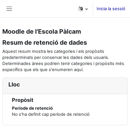
Ves al contingut principal
Inicia la sessió
Panell lateral
Moodle de l'Escola Pàlcam
Resum de retenció de dades
Aquest resum mostra les categories i els propòsits
predeterminats per conservar les dades dels usuaris.
Determinades àrees podrien tenir categories i propòsits més
específics que els que s'enumeren aquí.
Lloc
Propòsit
Període de retenció
No s'ha definit cap període de retenció